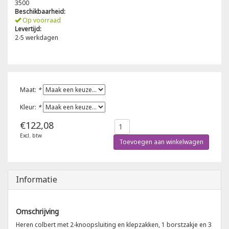
3500
Beschikbaarheid:
Poloshirts
Op voorraad
Greiff
Classic
Levertijd:
2-5 werkdagen
T-shirts
Grisport
DNA
Hydrowear
DNA-Flex
Maat:
*
Portwest
Denim
Kleur:
*
€122,08
Printer
Thermal
Excl. btw
Toevoegen aan winkelwagen
Projob Prio Series
Safety
Safety Jogger
Informatie
Tewi
Omschrijving
Heren colbert met 2-knoopsluiting en klepzakken, 1 borstzakje en 3
Tranemo