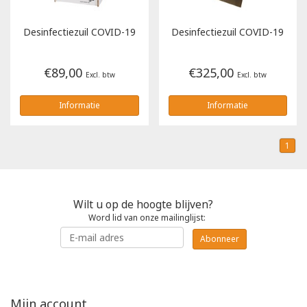
Tricorp
Desinfectiezuil COVID-19
Desinfectiezuil COVID-19
Helly Hansen
€89,00
€325,00
Excl. btw
Excl. btw
Informatie
Informatie
1
Wilt u op de hoogte blijven?
Word lid van onze mailinglijst:
Abonneer
Mijn account