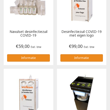
Poloshirts
Greiff
Classic
T-shirts
Grisport
DNA
Navulset desinfectiezuil
Desinfectiezuil COVID-19
Hydrowear
DNA-Flex
COVID-19
met eigen logo
€59,00
€99,00
Portwest
Denim
Excl. btw
Excl. btw
Informatie
Informatie
Printer
Thermal
Projob Prio Series
Safety
Safety Jogger
Tewi
Tranemo