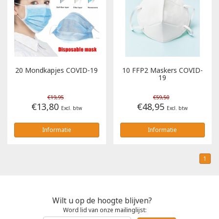
Poloshirts
Greiff
Classic
T-shirts
Grisport
DNA
Hydrowear
DNA-Flex
20 Mondkapjes COVID-19
10 FFP2 Maskers COVID-
19
Portwest
Denim
€19,95
€59,50
€13,80
€48,95
Excl. btw
Excl. btw
Printer
Thermal
Informatie
Informatie
Projob Prio Series
Safety
1
Safety Jogger
Tewi
Wilt u op de hoogte blijven?
Word lid van onze mailinglijst:
Tranemo