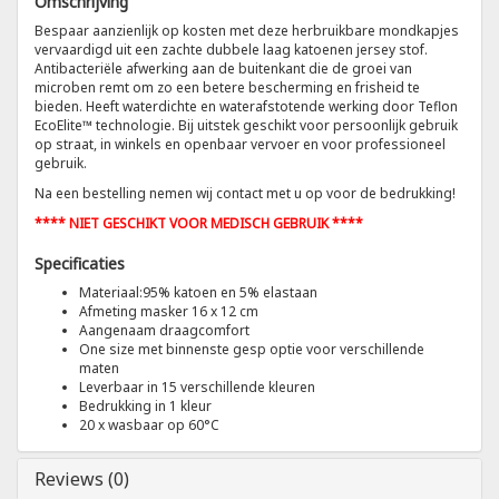
Omschrijving
Bespaar aanzienlijk op kosten met deze herbruikbare mondkapjes
Tricorp
vervaardigd uit een zachte dubbele laag katoenen jersey stof.
Antibacteriële afwerking aan de buitenkant die de groei van
microben remt om zo een betere bescherming en frisheid te
Helly Hansen
bieden. Heeft waterdichte en waterafstotende werking door Teflon
EcoElite™ technologie. Bij uitstek geschikt voor persoonlijk gebruik
op straat, in winkels en openbaar vervoer en voor professioneel
gebruik.
Na een bestelling nemen wij contact met u op voor de bedrukking!
**** NIET GESCHIKT VOOR MEDISCH GEBRUIK ****
Specificaties
Materiaal:95% katoen en 5% elastaan
Afmeting masker 16 x 12 cm
Aangenaam draagcomfort
One size met binnenste gesp optie voor verschillende
maten
Leverbaar in 15 verschillende kleuren
Bedrukking in 1 kleur
20 x wasbaar op 60°C
Reviews (0)