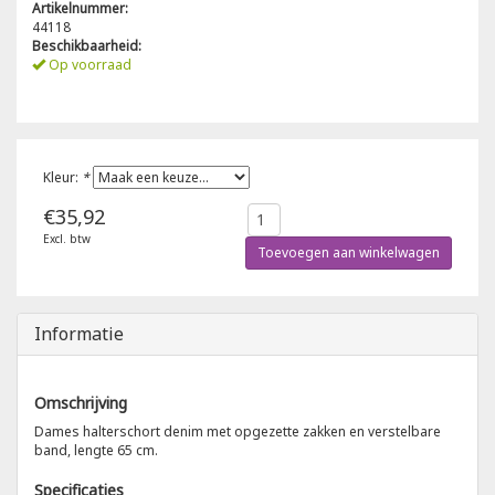
Artikelnummer:
44118
Poloshirts
Beschikbaarheid:
Greiff
Classic
Op voorraad
T-shirts
Grisport
DNA
Hydrowear
DNA-Flex
Kleur:
*
Portwest
Denim
€35,92
Excl. btw
Toevoegen aan winkelwagen
Printer
Thermal
Projob Prio Series
Safety
Informatie
Safety Jogger
Omschrijving
Dames halterschort denim met opgezette zakken en verstelbare
Tewi
band, lengte 65 cm.
Tranemo
Specificaties