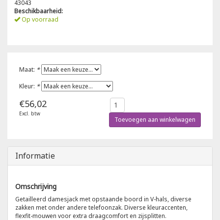
43043
Beschikbaarheid:
Poloshirts
Op voorraad
Greiff
Classic
T-shirts
Grisport
DNA
Maat:
*
Hydrowear
DNA-Flex
Kleur:
*
Portwest
Denim
€56,02
Excl. btw
Printer
Thermal
Toevoegen aan winkelwagen
Projob Prio Series
Safety
Informatie
Safety Jogger
Omschrijving
Tewi
Getailleerd damesjack met opstaande boord in V-hals, diverse
zakken met onder andere telefoonzak. Diverse kleuraccenten,
flexfit-mouwen voor extra draagcomfort en zijsplitten.
Tranemo