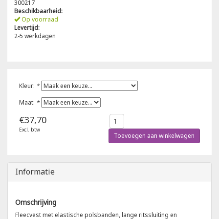
300217
Beschikbaarheid:
Poloshirts
Op voorraad
Greiff
Classic
Levertijd:
2-5 werkdagen
T-shirts
Grisport
DNA
Hydrowear
DNA-Flex
Kleur:
*
Portwest
Denim
Maat:
*
€37,70
Printer
Thermal
Excl. btw
Toevoegen aan winkelwagen
Projob Prio Series
Safety
Safety Jogger
Informatie
Tewi
Omschrijving
Fleecvest met elastische polsbanden, lange ritssluiting en
Tranemo