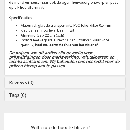
de mond en neus, maar ook de ogen. Eenvoudig ontwerp en past
op elk hoofdformaat.
Tricorp
Specificaties
Materiaal: gladde transparante PVC-folie, dikte 0,5 mm
Helly Hansen
Kleur: alleen nog leverbaar in wit
Afmeting: 32 x 22 cm (bxh)
Individueel verpakt. Direct na het uitpakken klaar voor
gebruik,
haal wel eerst de folie van het vizier af
De prijzen van dit artikel zijn gevoelig voor
prijswijzigingen door marktwerking, valutakoersen en
luchtvrachttarieven. Wij behouden ons het recht voor de
prijzen hierop aan te passen
Reviews (0)
Tags (0)
Wilt u op de hoogte blijven?