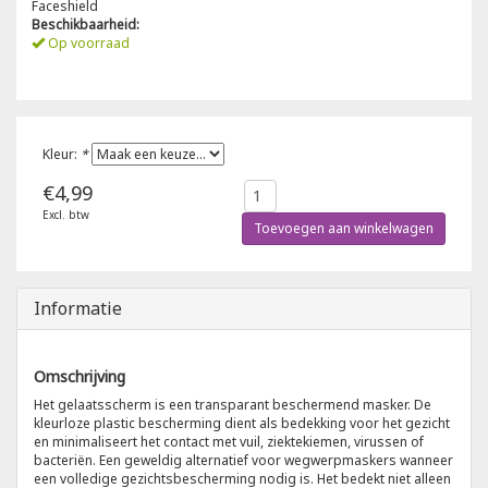
Faceshield
Beschikbaarheid:
Poloshirts
Op voorraad
Greiff
Classic
T-shirts
Grisport
DNA
Kleur:
*
Hydrowear
DNA-Flex
€4,99
Portwest
Denim
Excl. btw
Toevoegen aan winkelwagen
Printer
Thermal
Informatie
Projob Prio Series
Safety
Safety Jogger
Omschrijving
Het gelaatsscherm is een transparant beschermend masker. De
kleurloze plastic bescherming dient als bedekking voor het gezicht
Tewi
en minimaliseert het contact met vuil, ziektekiemen, virussen of
bacteriën. Een geweldig alternatief voor wegwerpmaskers wanneer
een volledige gezichtsbescherming nodig is. Het bedekt niet alleen
Tranemo