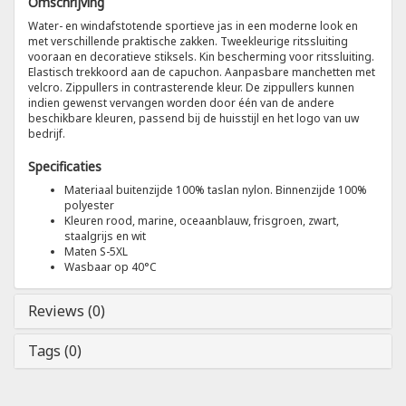
Omschrijving
Water- en windafstotende sportieve jas in een moderne look en
Tricorp
met verschillende praktische zakken. Tweekleurige ritssluiting
vooraan en decoratieve stiksels. Kin bescherming voor ritssluiting.
Elastisch trekkoord aan de capuchon. Aanpasbare manchetten met
Helly Hansen
velcro. Zippullers in contrasterende kleur. De zippullers kunnen
indien gewenst vervangen worden door één van de andere
beschikbare kleuren, passend bij de huisstijl en het logo van uw
bedrijf.
Specificaties
Materiaal buitenzijde 100% taslan nylon. Binnenzijde 100%
polyester
Kleuren rood, marine, oceaanblauw, frisgroen, zwart,
staalgrijs en wit
Maten S-5XL
Wasbaar op 40°C
Reviews (0)
Tags (0)