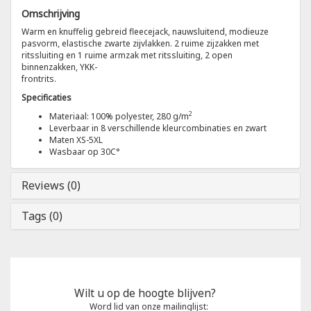
Omschrijving
Tricorp
Warm en knuffelig gebreid fleecejack, nauwsluitend, modieuze
pasvorm, elastische zwarte zijvlakken. 2 ruime zijzakken met
ritssluiting en 1 ruime armzak met ritssluiting, 2 open
Helly Hansen
binnenzakken, YKK-
frontrits.
Specificaties
2
Materiaal: 100% polyester, 280 g/m
Leverbaar in 8 verschillende kleurcombinaties en zwart
Maten XS-5XL
Wasbaar op 30C°
Reviews (0)
Tags (0)
Wilt u op de hoogte blijven?
Word lid van onze mailinglijst: