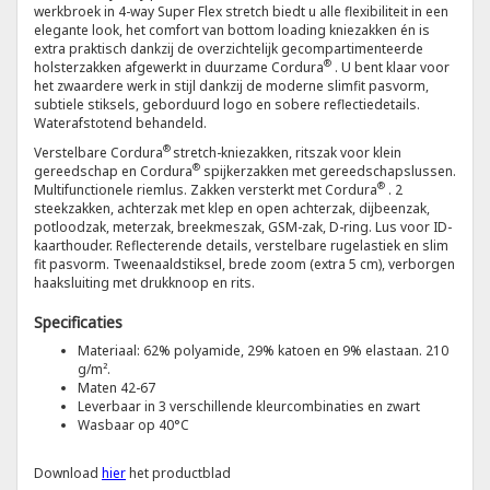
werkbroek in 4-way Super Flex stretch biedt u alle flexibiliteit in een
elegante look, het comfort van bottom loading kniezakken én is
Tricorp
extra praktisch dankzij de overzichtelijk gecompartimenteerde
®
holsterzakken afgewerkt in duurzame Cordura
. U bent klaar voor
het zwaardere werk in stijl dankzij de moderne slimfit pasvorm,
Helly Hansen
subtiele stiksels, geborduurd logo en sobere reflectiedetails.
Waterafstotend behandeld.
®
Verstelbare Cordura
stretch-kniezakken, ritszak voor klein
®
gereedschap en Cordura
spijkerzakken met gereedschapslussen.
®
Multifunctionele riemlus. Zakken versterkt met Cordura
. 2
steekzakken, achterzak met klep en open achterzak, dijbeenzak,
potloodzak, meterzak, breekmeszak, GSM-zak, D-ring. Lus voor ID-
kaarthouder. Reflecterende details, verstelbare rugelastiek en slim
fit pasvorm. Tweenaaldstiksel, brede zoom (extra 5 cm), verborgen
haaksluiting met drukknoop en rits.
Specificaties
Materiaal: 62% polyamide, 29% katoen en 9% elastaan. 210
g/m².
Maten 42-67
Leverbaar in 3 verschillende kleurcombinaties en zwart
Wasbaar op 40°C
Download
hier
het productblad