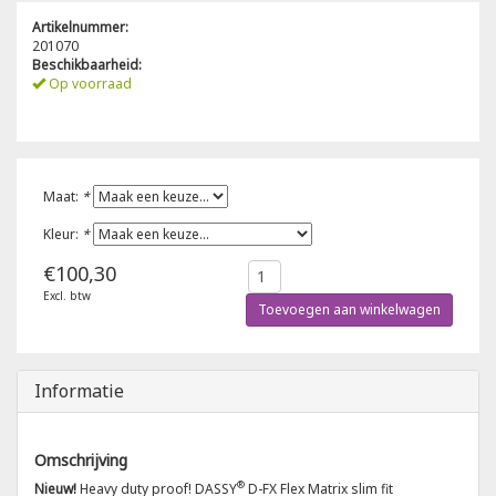
Artikelnummer:
Poloshirts
201070
Greiff
Classic
Beschikbaarheid:
Op voorraad
T-shirts
Grisport
DNA
Hydrowear
DNA-Flex
Maat:
*
Portwest
Denim
Kleur:
*
Printer
Thermal
€100,30
Excl. btw
Toevoegen aan winkelwagen
Projob Prio Series
Safety
Safety Jogger
Informatie
Tewi
Omschrijving
®
Nieuw!
Heavy duty proof! DASSY
D-FX Flex Matrix slim fit
Tranemo