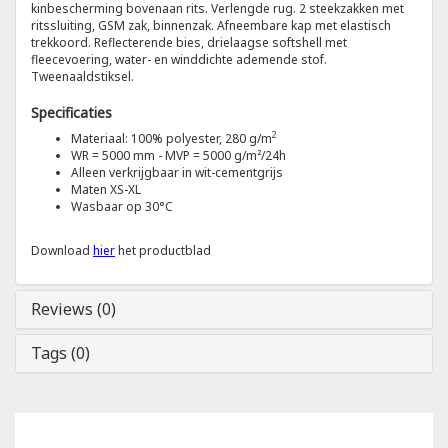
kinbescherming bovenaan rits. Verlengde rug. 2 steekzakken met
ritssluiting, GSM zak, binnenzak. Afneembare kap met elastisch
trekkoord. Reflecterende bies, drielaagse softshell met
Tricorp
fleecevoering, water- en winddichte ademende stof.
Tweenaaldstiksel.
Helly Hansen
Specificaties
2
Materiaal: 100% polyester, 280 g/m
WR = 5000 mm - MVP = 5000 g/m²/24h
Alleen verkrijgbaar in wit-cementgrijs
Maten XS-XL
Wasbaar op 30°C
Download
hier
het productblad
Reviews (0)
Tags (0)