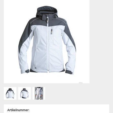
Riemen
Fleece jassen
Overalls
Werkbroeken
Stanley & Stella
Heren
S1P
Tassen
Arm- en handbescherming
Caps & Mutsen
Softshell jassen
T-shirts, polo's en sweaters
Overalls
Printer
Dames
S3
Gehoorbescherming
Algemeen gebruik
Outlet
Sport
Dames
Dames
Regenkleding
T-shirts, polo's en sweaters
Tricorp
PRIME Collectie
Accessoires
S4
Ademhalingsbescherming
Snijbestendig
HV Extreme oorbeschermers
Sky
Branche
Poloshirts
Winterjassen
Regenkleding
REWEAR Collectie
S5
Been- en voetbescherming
Olie- en/of chemisch bestendig
Hoofdband oorkappen
Spirit
Merken
Zorg & Welzijn
Sweaters
Winterbroeken
ACCENT Collectie
Hoofdbescherming
Laswerkzaamheden
Cooler
Schilder & Stucadoor
De Berkel
B&C
Hoodies
Stofjassen
Oog- en gelaatsbescherming
Hittebestendig
Melange
Horeca
Haen
Cottover
Fleece jassen
Onderkleding
Koudebestendig
Prestige
Transport & Logistiek
Greiff Gastro Moda
Dassy
Softshell jassen
Gereedschapvesten
Disposable
Segers
Dunlop
ViVid
Bodywarmers
Sweaters
Artikelnummer:
FHB
Logix