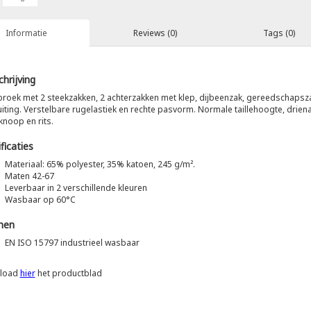
Informatie
Reviews (0)
Tags (0)
hrijving
roek met 2 steekzakken, 2 achterzakken met klep, dijbeenzak, gereedschapsza
luiting. Verstelbare rugelastiek en rechte pasvorm. Normale taillehoogte, driena
knoop en rits.
ficaties
Materiaal: 65% polyester, 35% katoen, 245 g/m².
Maten 42-67
Leverbaar in 2 verschillende kleuren
Wasbaar op 60°C
men
EN ISO 15797 industrieel wasbaar
load
hier
het productblad