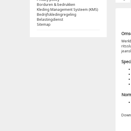
Borduren & bedrukken
Kleding Management Systeem (KMS)
Bedrijfskledingregeling
Belastingdienst
Sitemap
Omsc
Werkb
ritss
jeans
Speci
Nor
Down