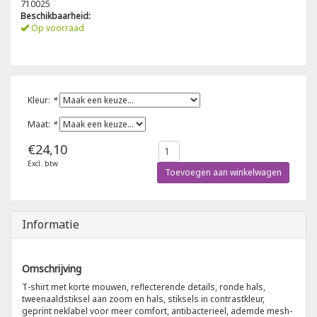
710025
Beschikbaarheid:
Poloshirts
Op voorraad
Greiff
Classic
T-shirts
Grisport
DNA
Kleur:
*
Hydrowear
DNA-Flex
Maat:
*
Portwest
Denim
€24,10
Excl. btw
Printer
Thermal
Toevoegen aan winkelwagen
Projob Prio Series
Safety
Informatie
Safety Jogger
Omschrijving
Tewi
T-shirt met korte mouwen, reflecterende details, ronde hals,
tweenaaldstiksel aan zoom en hals, stiksels in contrastkleur,
geprint neklabel voor meer comfort, antibacterieel, ademde mesh-
Tranemo