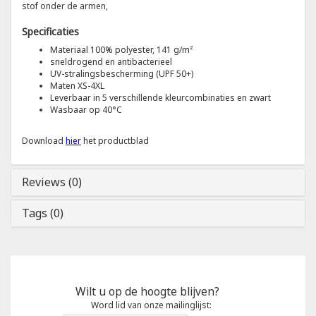
stof onder de armen,
Specificaties
Tricorp
Materiaal 100% polyester, 141 g/m²
sneldrogend en antibacterieel
Helly Hansen
UV-stralingsbescherming (UPF 50+)
Maten XS-4XL
Leverbaar in 5 verschillende kleurcombinaties en zwart
Wasbaar op 40°C
Download
hier
het productblad
Reviews (0)
Tags (0)
Wilt u op de hoogte blijven?
Word lid van onze mailinglijst: