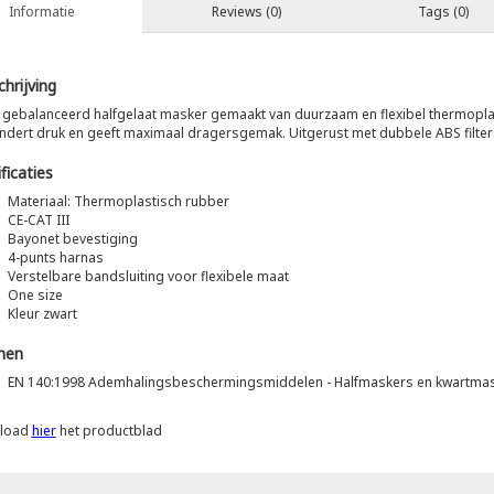
Informatie
Reviews (0)
Tags (0)
hrijving
gebalanceerd halfgelaat masker gemaakt van duurzaam en flexibel thermopl
ndert druk en geeft maximaal dragersgemak. Uitgerust met dubbele ABS filte
ficaties
Materiaal: Thermoplastisch rubber
CE-CAT III
Bayonet bevestiging
4-punts harnas
Verstelbare bandsluiting voor flexibele maat
One size
Kleur zwart
men
EN 140:1998 Ademhalingsbeschermingsmiddelen - Halfmaskers en kwartma
load
hier
het productblad