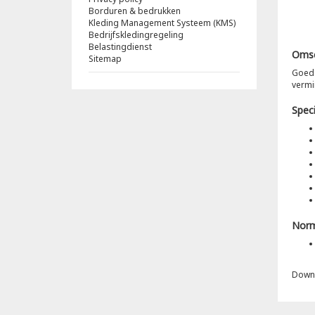
Borduren & bedrukken
Kleding Management Systeem (KMS)
Bedrijfskledingregeling
Belastingdienst
Omsc
Sitemap
Goed 
vermi
Speci
Nor
Down