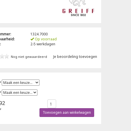
nummer:
1324.7000
baarheid:
Op voorraad
:
2-5 werkdagen
Je beoordeling toevoegen
Nog niet gewaardeerd
*
*
92
w