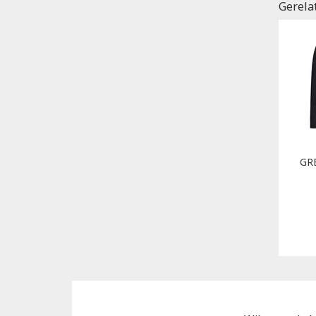
Gerela
GR