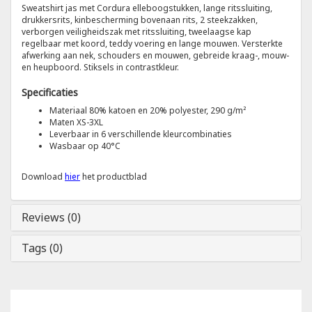
Sweatshirt jas met Cordura elleboogstukken, lange ritssluiting,
drukkersrits, kinbescherming bovenaan rits, 2 steekzakken,
Tricorp
verborgen veiligheidszak met ritssluiting, tweelaagse kap
regelbaar met koord, teddy voering en lange mouwen. Versterkte
afwerking aan nek, schouders en mouwen, gebreide kraag-, mouw-
Helly Hansen
en heupboord. Stiksels in contrastkleur.
Specificaties
Materiaal 80% katoen en 20% polyester, 290 g/m²
Maten XS-3XL
Leverbaar in 6 verschillende kleurcombinaties
Wasbaar op 40°C
Download
hier
het productblad
Reviews (0)
Tags (0)