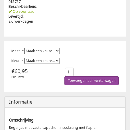
015757
Beschikbaarheid:
Poloshirts
Op voorraad
Greiff
Classic
Levertijd:
2-5 werkdagen
T-shirts
Grisport
DNA
Hydrowear
DNA-Flex
Maat:
*
Portwest
Denim
Kleur:
*
€60,95
Printer
Thermal
Excl. btw
Toevoegen aan winkelwagen
Projob Prio Series
Safety
Safety Jogger
Informatie
Tewi
Omschrijving
Regenjas met vaste capuchon, ritssluiting met flap en
Tranemo