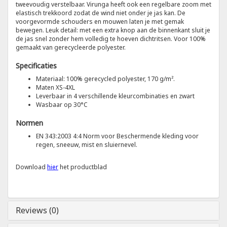
tweevoudig verstelbaar. Virunga heeft ook een regelbare zoom met
elastisch trekkoord zodat de wind niet onder je jas kan. De
voorgevormde schouders en mouwen laten je met gemak
Tricorp
bewegen. Leuk detail: met een extra knop aan de binnenkant sluit je
de jas snel zonder hem volledig te hoeven dichtritsen. Voor 100%
gemaakt van gerecycleerde polyester.
Helly Hansen
Specificaties
Materiaal: 100% gerecycled polyester, 170 g/m².
Maten XS-4XL
Leverbaar in 4 verschillende kleurcombinaties en zwart
Wasbaar op 30°C
Normen
EN 343:2003 4:4 Norm voor Beschermende kleding voor
regen, sneeuw, mist en sluiernevel.
Download
hier
het productblad
Reviews (0)