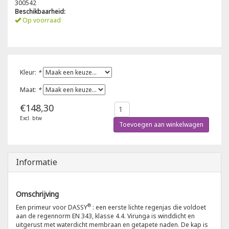
300542
Beschikbaarheid:
Poloshirts
Op voorraad
Greiff
Classic
T-shirts
Grisport
DNA
Kleur:
*
Hydrowear
DNA-Flex
Maat:
*
Portwest
Denim
€148,30
Excl. btw
Printer
Thermal
Toevoegen aan winkelwagen
Projob Prio Series
Safety
Informatie
Safety Jogger
Omschrijving
Tewi
®
Een primeur voor DASSY
: een eerste lichte regenjas die voldoet
aan de regennorm EN 343, klasse 4.4. Virunga is winddicht en
uitgerust met waterdicht membraan en getapete naden. De kap is
Tranemo