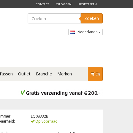
CONTACT
INLOGGEN
REGISTREREN
Zoeken
Nederlands
Tassen
Outlet
Branche
Merken
(0)
nummer:
LQ08332B
baarheid:
Op voorraad