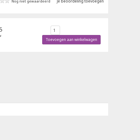
Je beoordeling toevoegen
Nog niet gewaardeerd
5
w