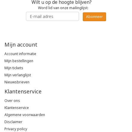
Wilt u op de hoogte blijven?
Word lid van onze mailinglijst:
Poloshirts
Greiff
Classic
Abonneer
T-shirts
Grisport
DNA
Hydrowear
DNA-Flex
Mijn account
Account informatie
Portwest
Denim
Mijn bestellingen
Mijn tickets
Printer
Thermal
Mijn verlanglijst
Nieuwsbrieven
Projob Prio Series
Safety
Klantenservice
Safety Jogger
Over ons
Klantenservice
Algemene voorwaarden
Tewi
Disclaimer
Privacy policy
Tranemo