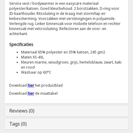
Service vest / bodywarmer in een easycare materiaal
polyester/katoen. Goed kleurbehoud. 2 borstzakken. D-ring voor
Tricorp
ID-kaarthouder. Ritssluiting in de kraag met stormflap en
kinbescherming. Voorzakken met verstevigingen in polyamide.
Verlengde rug. Linker binnenzak voor mobiele telefoon en rechter
Helly Hansen
binnenzak met velcrosluiting. Reflectoren aan de voor- en
achterkant.
Specificaties
Materiaal 65% polyester en 35% katoen, 245 gm2
Maten XS-4XL
Kleuren marine, woudgroen, grijs, hemelsblauw, zwart, kaki
en rood
Wasbaar op 60°C
Download
hier
het productblad
Download
hier
de maattabel
Reviews (0)
Tags (0)