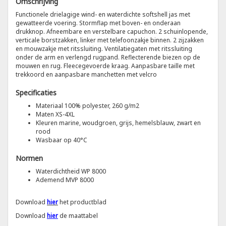
Omschrijving
Functionele drielagige wind- en waterdichte softshell jas met
Tricorp
gewatteerde voering. Stormflap met boven- en onderaan
drukknop. Afneembare en verstelbare capuchon. 2 schuinlopende,
verticale borstzakken, linker met telefoonzakje binnen. 2 zijzakken
Helly Hansen
en mouwzakje met ritssluiting. Ventilatiegaten met ritssluiting
onder de arm en verlengd rugpand. Reflecterende biezen op de
mouwen en rug. Fleecegevoerde kraag. Aanpasbare taille met
trekkoord en aanpasbare manchetten met velcro
Specificaties
Materiaal 100% polyester, 260 g/m2
Maten XS-4XL
Kleuren marine, woudgroen, grijs, hemelsblauw, zwart en
rood
Wasbaar op 40°C
Normen
Waterdichtheid WP 8000
Ademend MVP 8000
Download
hier
het productblad
Download
hier
de maattabel