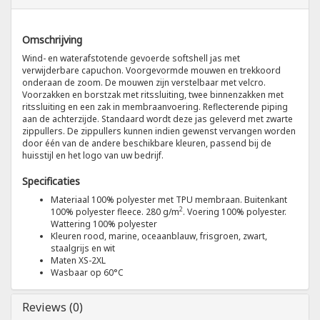
Tricorp
Omschrijving
Wind- en waterafstotende gevoerde softshell jas met
Helly Hansen
verwijderbare capuchon. Voorgevormde mouwen en trekkoord
onderaan de zoom. De mouwen zijn verstelbaar met velcro.
Voorzakken en borstzak met ritssluiting, twee binnenzakken met
ritssluiting en een zak in membraanvoering. Reflecterende piping
aan de achterzijde. Standaard wordt deze jas geleverd met zwarte
zippullers. De zippullers kunnen indien gewenst vervangen worden
door één van de andere beschikbare kleuren, passend bij de
huisstijl en het logo van uw bedrijf.
Specificaties
Materiaal 100% polyester met TPU membraan. Buitenkant
2
100% polyester fleece. 280 g/m
. Voering 100% polyester.
Wattering 100% polyester
Kleuren rood, marine, oceaanblauw, frisgroen, zwart,
staalgrijs en wit
Maten XS-2XL
Wasbaar op 60°C
Reviews (0)