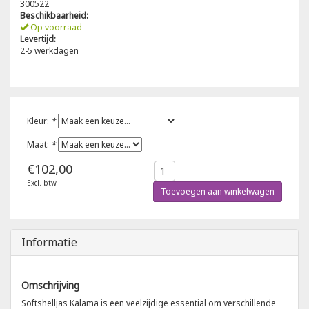
300522
Beschikbaarheid:
Poloshirts
Op voorraad
Greiff
Classic
Levertijd:
2-5 werkdagen
T-shirts
Grisport
DNA
Hydrowear
DNA-Flex
Kleur:
*
Portwest
Denim
Maat:
*
€102,00
Printer
Thermal
Excl. btw
Toevoegen aan winkelwagen
Projob Prio Series
Safety
Safety Jogger
Informatie
Tewi
Omschrijving
Softshelljas Kalama is een veelzijdige essential om verschillende
Tranemo