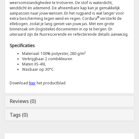
weersomstandigheden te trotseren. De stof is waterdicht,
winddicht én ademend. De afneembare kap kan je gemakkelijk
aanpassen naar jouw wensen. En het rugpand is wat langer voor
Tricorp
®
extra bescherming tegen wind en regen. Cordura
versterkt de
ellebogen, zodat je lang geniet van jouw jas. Met een grote
binnenzak om (logistieke) documenten in op te bergen. En
Helly Hansen
uiteraard zijn de fluorescerende en reflecterende details aanwezig.
Specificaties
2
Materiaal: 100% polyester, 280 g/m
Verkrijgbaar 2 combikleuren
Maten XS-4XL
Wasbaar op 30°C
Download
hier
het productblad
Reviews (0)
Tags (0)