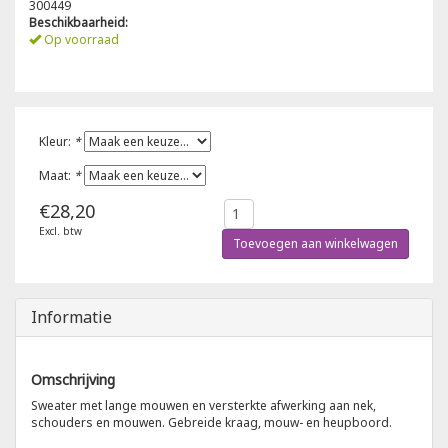
300449
Beschikbaarheid:
Poloshirts
Op voorraad
Greiff
Classic
T-shirts
Grisport
DNA
Kleur:
*
Hydrowear
DNA-Flex
Maat:
*
Portwest
Denim
€28,20
Excl. btw
Printer
Thermal
Toevoegen aan winkelwagen
Projob Prio Series
Safety
Informatie
Safety Jogger
Omschrijving
Tewi
Sweater met lange mouwen en versterkte afwerking aan nek,
schouders en mouwen. Gebreide kraag, mouw- en heupboord.
Tranemo