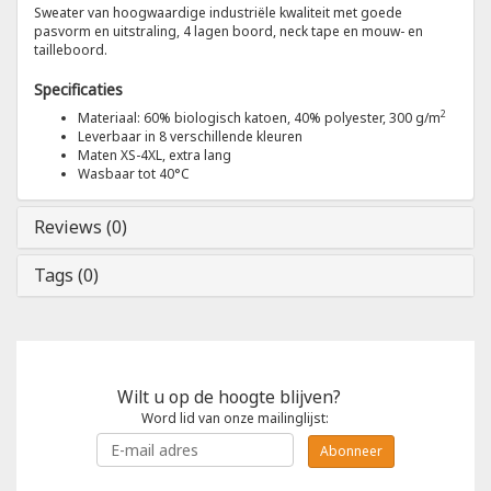
Sweater van hoogwaardige industriële kwaliteit met goede
pasvorm en uitstraling, 4 lagen boord, neck tape en mouw- en
Tricorp
tailleboord.
Specificaties
Helly Hansen
2
Materiaal: 60% biologisch katoen, 40% polyester, 300 g/m
Leverbaar in 8 verschillende kleuren
Maten XS-4XL, extra lang
Wasbaar tot 40°C
Reviews (0)
Tags (0)
Wilt u op de hoogte blijven?
Word lid van onze mailinglijst:
Abonneer