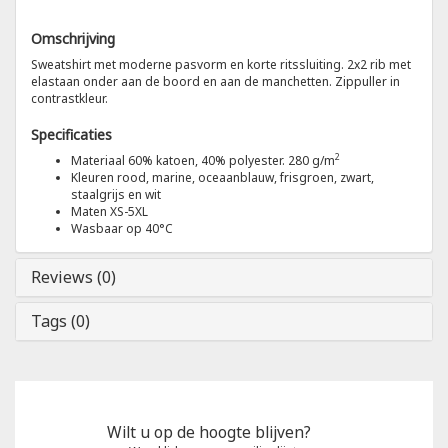
Omschrijving
Tricorp
Sweatshirt met moderne pasvorm en korte ritssluiting. 2x2 rib met
elastaan onder aan de boord en aan de manchetten. Zippuller in
Helly Hansen
contrastkleur.
Specificaties
2
Materiaal 60% katoen, 40% polyester. 280 g/m
Kleuren rood, marine, oceaanblauw, frisgroen, zwart,
staalgrijs en wit
Maten XS-5XL
Wasbaar op 40°C
Reviews (0)
Tags (0)
Wilt u op de hoogte blijven?