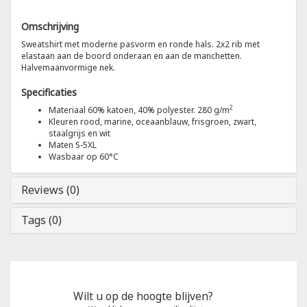
Omschrijving
Tricorp
Sweatshirt met moderne pasvorm en ronde hals. 2x2 rib met
elastaan aan de boord onderaan en aan de manchetten.
Helly Hansen
Halvemaanvormige nek.
Specificaties
2
Materiaal 60% katoen, 40% polyester. 280 g/m
Kleuren rood, marine, oceaanblauw, frisgroen, zwart,
staalgrijs en wit
Maten S-5XL
Wasbaar op 60°C
Reviews (0)
Tags (0)
Wilt u op de hoogte blijven?