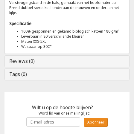
Verstevigingsband in de hals, gemaakt van het hoofdmateriaal.
Breed dubbel sierstiksel onderaan de mouwen en onderaan het
lijfje.
Tricorp
Specificatie
Helly Hansen
100% gesponnen en gekamd biologisch katoen 180 g/m²
Leverbaar in 80 verschillende kleuren
Maten XXS-5XL
Wasbaar op 30C°
Reviews (0)
Tags (0)
Wilt u op de hoogte blijven?
Word lid van onze mailinglijst:
Abonneer