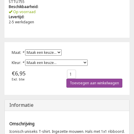
STTU755
Beschikbaarheid:
Poloshirts
Op voorraad
Greiff
Classic
Levertijd:
2-5 werkdagen
T-shirts
Grisport
DNA
Hydrowear
DNA-Flex
Maat:
*
Portwest
Denim
Kleur:
*
€6,95
Printer
Thermal
Excl. btw
Toevoegen aan winkelwagen
Projob Prio Series
Safety
Safety Jogger
Informatie
Tewi
Omschrijving
Iconisch uniseks T-shirt. Ingezette mouwen. Hals met 1x1 ribboord.
Tranemo