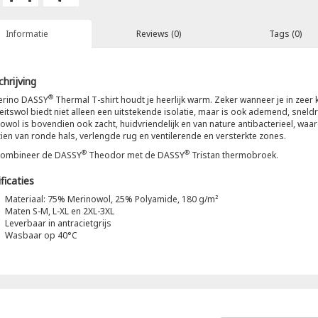
Informatie
Reviews (0)
Tags (0)
hrijving
®
erino DASSY
Thermal T-shirt houdt je heerlijk warm. Zeker wanneer je in zeer ko
teitswol biedt niet alleen een uitstekende isolatie, maar is ook ademend, sneld
owol is bovendien ook zacht, huidvriendelijk en van nature antibacterieel, 
ien van ronde hals, verlengde rug en ventilerende en versterkte zones.
®
®
Combineer de DASSY
Theodor met de DASSY
Tristan thermobroek.
ficaties
Materiaal: 75% Merinowol, 25% Polyamide, 180 g/m²
Maten S-M, L-XL en 2XL-3XL
Leverbaar in antracietgrijs
Wasbaar op 40°C