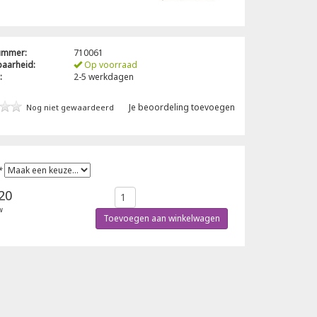
nummer:
710061
baarheid:
Op voorraad
:
2-5 werkdagen
Je beoordeling toevoegen
Nog niet gewaardeerd
*
20
w