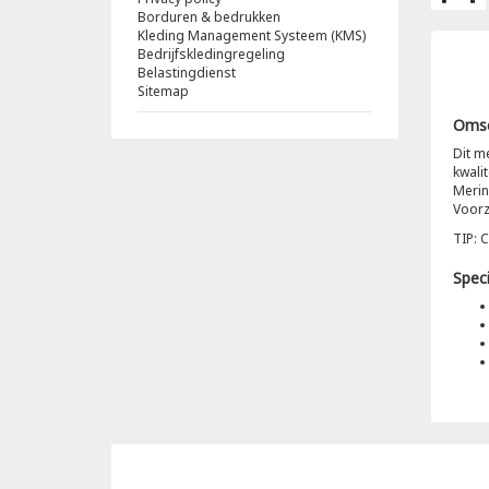
Borduren & bedrukken
Kleding Management Systeem (KMS)
Bedrijfskledingregeling
Belastingdienst
Sitemap
Omsc
Dit m
kwali
Merin
Voorz
TIP: 
Speci