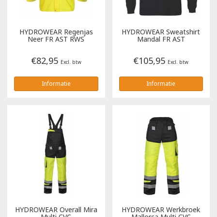
Tricorp
HYDROWEAR
Regenjas
HYDROWEAR
Sweatshirt
Neer FR AST RWS
Mandal FR AST
Helly Hansen
€82,95
€105,95
Excl. btw
Excl. btw
Informatie
Informatie
HYDROWEAR
Overall Mira
HYDROWEAR
Werkbroek
Multi CVC
Mallorca Multi CVC