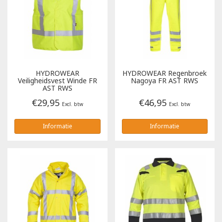
Poloshirts
Greiff
Classic
T-shirts
Grisport
DNA
Hydrowear
DNA-Flex
HYDROWEAR
HYDROWEAR
Regenbroek
Veiligheidsvest Winde FR
Nagoya FR AST RWS
AST RWS
Portwest
Denim
€29,95
€46,95
Excl. btw
Excl. btw
Printer
Thermal
Informatie
Informatie
Projob Prio Series
Safety
Safety Jogger
Tewi
Tranemo