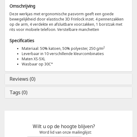
Omschrijving
Tricorp
Deze werkjas met ergonomische pasvorm geeft een goede
bewegelijkheid door elastische 3D Frinlock inzet. 4 pennenzakken
op de arm, 4 verdekte en afsluitbare voorzakken, 1 borstzak met
Helly Hansen
rits voor mobiele telefoon. Verstelbare manchetten
Specificaties
2
Materiaal: 50% katoen, 50% polyester, 250 g/m
Leverbaar in 10 verschillende kleurcombinaties
Maten XS-5XL
Wasbaar op 30C°
Reviews (0)
Tags (0)
Wilt u op de hoogte blijven?
Word lid van onze mailinglijst: