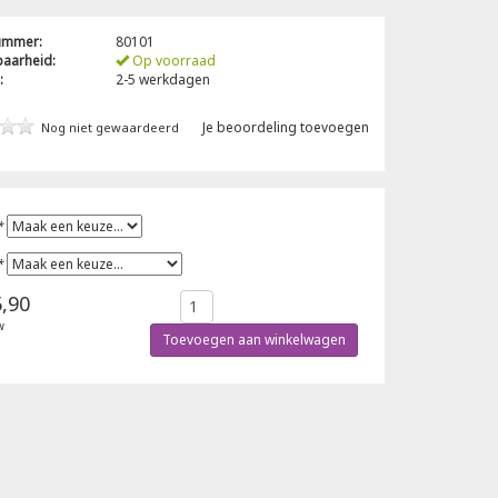
nummer:
80101
baarheid:
Op voorraad
:
2-5 werkdagen
Je beoordeling toevoegen
Nog niet gewaardeerd
*
*
,90
w