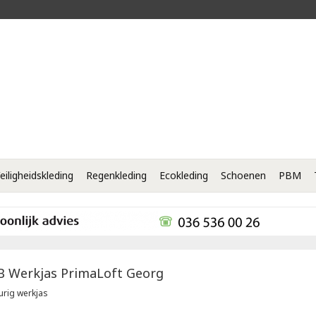
eiligheidskleding
Regenkleding
Ecokleding
Schoenen
PBM
B
Werkjas PrimaLoft Georg
urig werkjas