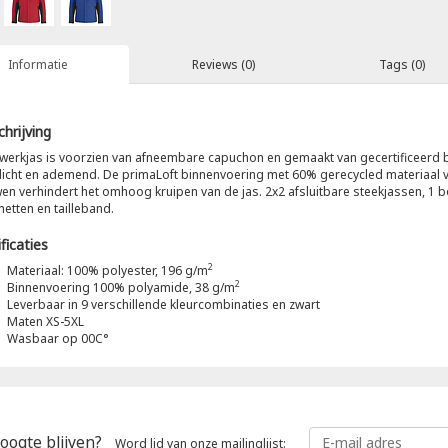
Informatie
Reviews (0)
Tags (0)
hrijving
werkjas is voorzien van afneembare capuchon en gemaakt van gecertificeerd b
icht en ademend. De primaLoft binnenvoering met 60% gerecycled materiaal voel
n verhindert het omhoog kruipen van de jas. 2x2 afsluitbare steekjassen, 1 b
etten en tailleband.
ficaties
2
Materiaal: 100% polyester, 196 g/m
2
Binnenvoering 100% polyamide, 38 g/m
Leverbaar in 9 verschillende kleurcombinaties en zwart
Maten XS-5XL
Wasbaar op 00C°
oogte blijven?
Word lid van onze mailinglijst: