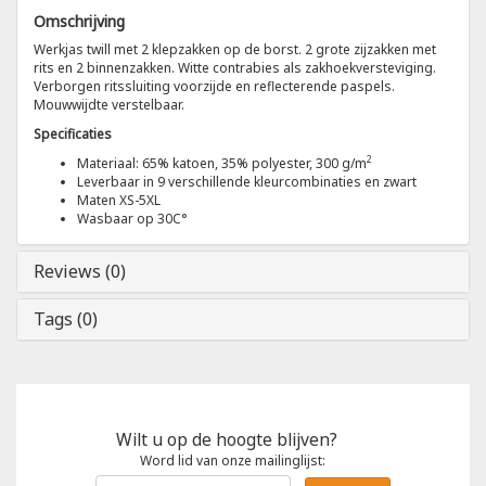
Omschrijving
Tricorp
Werkjas twill met 2 klepzakken op de borst. 2 grote zijzakken met
rits en 2 binnenzakken. Witte contrabies als zakhoekversteviging.
Verborgen ritssluiting voorzijde en reflecterende paspels.
Helly Hansen
Mouwwijdte verstelbaar.
Specificaties
2
Materiaal: 65% katoen, 35% polyester, 300 g/m
Leverbaar in 9 verschillende kleurcombinaties en zwart
Maten XS-5XL
Wasbaar op 30C°
Reviews (0)
Tags (0)
Wilt u op de hoogte blijven?
Word lid van onze mailinglijst: