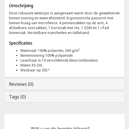
Omschrijving
Tricorp
Deze robuuste winterjas is aangenaam warm door de gewatteerde
binnen voering en waterafstotend. Ergonomische pasvorm met
binnen kraag van microfleece. 4 pennenzakken op de arm, 4
Helly Hansen
afsluitbare voorzakken, 1 borstzak met rits, 1 GSM en 1 i-Pad
binnenzak. Verstelbare manchetten en tailleband.
Specificaties
2
Materiaal: 100% polyester, 260 g/m
Binnenvoering 100% polyamide
Leverbaar in 10 verschillende kleurcombinaties
Maten XS-5XL
Wasbaar op 30C°
Reviews (0)
Tags (0)
Wilt u op de hoogte blijven?