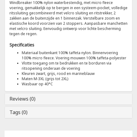
Windbreaker 100% nylon waterbestendig, met micro fleece
voering, gemakkelijk op te bergen in een systeem-pocket, volledige
ritssluiting gecombineerd met velcro sluiting en ritstrekker, 2
Tricorp
zakken aan de buitenzijde en 1 binnenzak. Verstelbare zoom en
elastische koord voorzien van 2 stoppers. Aanpasbare manchetten
met velcro sluiting. Eenvoudig ontwerp voor lichte bescherming
Helly Hansen
tegen de regen.
Specificaties
Materiaal buitenkant 100% taffeta nylon. Binnenvoering
100% micro fleece. Voering mouwen 100% taffeta-polyester
Vlotte toegang om te bedrukken en te borduren via
ritsopening onderaan de voering
Kleuren zwart, grijs, rood en marineblauw
Maten M-3XL (grijs tot 2XL)
Wasbaar op 40°C
Reviews (0)
Tags (0)