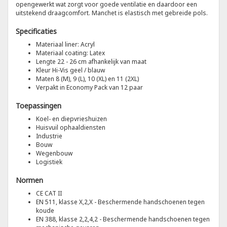
opengewerkt wat zorgt voor goede ventilatie en daardoor een
uitstekend draagcomfort. Manchet is elastisch met gebreide pols.
Tricorp
Specificaties
Materiaal liner: Acryl
Helly Hansen
Materiaal coating: Latex
Lengte 22 - 26 cm afhankelijk van maat
Kleur Hi-Vis geel / blauw
Maten 8 (M), 9 (L), 10 (XL) en 11 (2XL)
Verpakt in Economy Pack van 12 paar
Toepassingen
Koel- en diepvrieshuizen
Huisvuil ophaaldiensten
Industrie
Bouw
Wegenbouw
Logistiek
Normen
CE CAT II
EN 511, klasse X,2,X - Beschermende handschoenen tegen
koude
EN 388, klasse 2,2,4,2 - Beschermende handschoenen tegen