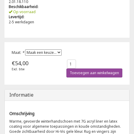
2.01.18.110
Beschikbaarheid:
Poloshirts
Op voorraad
Greiff
Classic
Levertijd:
2-5 werkdagen
T-shirts
Grisport
DNA
Hydrowear
DNA-Flex
Maat:
*
Portwest
Denim
€54,00
Excl. btw
Printer
Thermal
Toevoegen aan winkelwagen
Projob Prio Series
Safety
Informatie
Safety Jogger
Omschrijving
Tewi
Warme, gevoerde winterhandschoen met 7G acryl liner en latex
coating voor algemene toepassingen in koude omstandigheden.
Goede zichtbaarheid door Hi-Vis gele kleur. Rug en vingers zijn
Tranemo