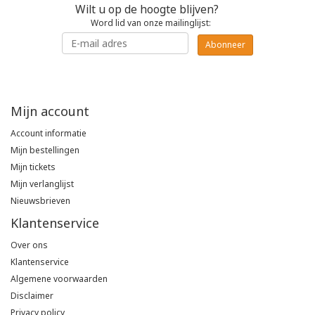
Wilt u op de hoogte blijven?
Poloshirts
Word lid van onze mailinglijst:
Greiff
Classic
Abonneer
T-shirts
Grisport
DNA
Hydrowear
DNA-Flex
Mijn account
Account informatie
Portwest
Denim
Mijn bestellingen
Mijn tickets
Printer
Thermal
Mijn verlanglijst
Nieuwsbrieven
Projob Prio Series
Safety
Klantenservice
Safety Jogger
Over ons
Klantenservice
Tewi
Algemene voorwaarden
Disclaimer
Tranemo
Privacy policy