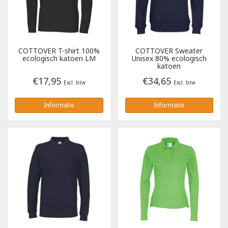
Poloshirts
Greiff
Classic
T-shirts
Grisport
DNA
COTTOVER
T-shirt 100%
COTTOVER
Sweater
ecologisch katoen LM
Unisex 80% ecologisch
katoen
Hydrowear
DNA-Flex
€17,95
€34,65
Excl. btw
Excl. btw
Portwest
Denim
Informatie
Informatie
Printer
Thermal
Projob Prio Series
Safety
Safety Jogger
Tewi
Tranemo