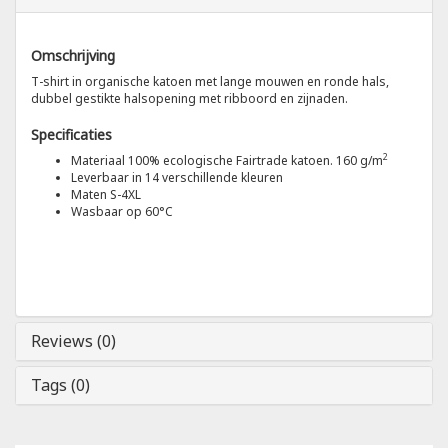
Tricorp
Omschrijving
T-shirt in organische katoen met lange mouwen en ronde hals,
Helly Hansen
dubbel gestikte halsopening met ribboord en zijnaden.
Specificaties
2
Materiaal 100% ecologische Fairtrade katoen. 160 g/m
Leverbaar in 14 verschillende kleuren
Maten S-4XL
Wasbaar op 60°C
Reviews (0)
Tags (0)