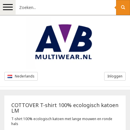
Menu
Bedrijfs- en promokleding
Werkkleding
T-shirts
Overhemden
Veiligheidskleding
Accessoires
Nederlands
Inloggen
Kostuums
Werkbroeken
Regenkleding
Zichtbaarheidskleding
Truien en pullovers
Tewi
Bretelbroeken
Werkshorts
Vlamvertragende kleding
Veiligheidsvesten
Ecokleding
COTTOVER
T-shirt 100% ecologisch katoen
LM
Jassen
Greiff
Overalls
Jeans werkbroeken
Werkjassen
Werkjassen
Schoenen
Cottover
T-shirt 100% ecologisch katoen met lange mouwen en ronde
hals
Stropdassen
Brook Taverner
Werkjassen
Werkbroeken 4-way stretch
Werkbroeken
Veiligheidsvesten
Indushirt
PBM
Veiligheidsschoenen