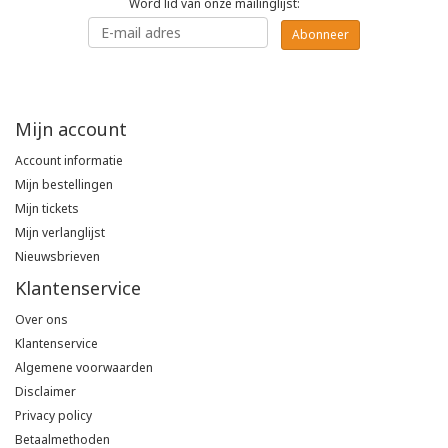
Word lid van onze mailinglijst:
Poloshirts
Abonneer
Greiff
Classic
T-shirts
Grisport
DNA
Mijn account
Hydrowear
DNA-Flex
Account informatie
Mijn bestellingen
Portwest
Denim
Mijn tickets
Mijn verlanglijst
Printer
Thermal
Nieuwsbrieven
Klantenservice
Projob Prio Series
Safety
Over ons
Safety Jogger
Klantenservice
Algemene voorwaarden
Disclaimer
Tewi
Privacy policy
Betaalmethoden
Tranemo