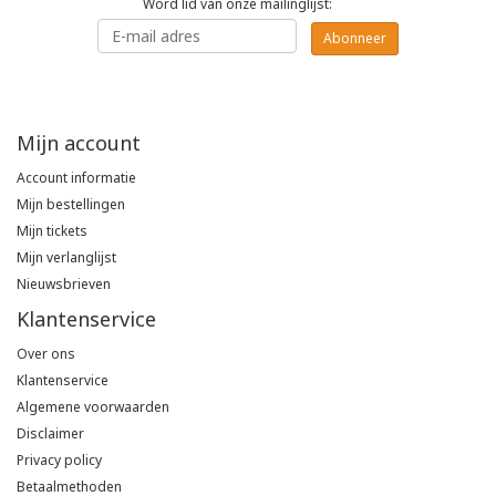
Word lid van onze mailinglijst:
Poloshirts
Abonneer
Greiff
Classic
T-shirts
Grisport
DNA
Mijn account
Hydrowear
DNA-Flex
Account informatie
Mijn bestellingen
Portwest
Denim
Mijn tickets
Mijn verlanglijst
Printer
Thermal
Nieuwsbrieven
Klantenservice
Projob Prio Series
Safety
Over ons
Safety Jogger
Klantenservice
Algemene voorwaarden
Disclaimer
Tewi
Privacy policy
Betaalmethoden
Tranemo