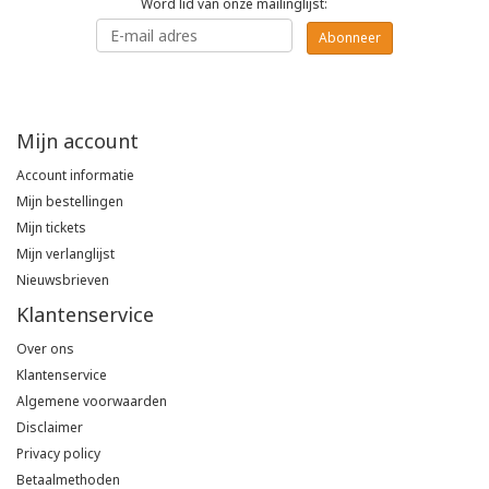
Word lid van onze mailinglijst:
Poloshirts
Abonneer
Greiff
Classic
T-shirts
Grisport
DNA
Mijn account
Hydrowear
DNA-Flex
Account informatie
Mijn bestellingen
Portwest
Denim
Mijn tickets
Mijn verlanglijst
Printer
Thermal
Nieuwsbrieven
Klantenservice
Projob Prio Series
Safety
Over ons
Safety Jogger
Klantenservice
Algemene voorwaarden
Disclaimer
Tewi
Privacy policy
Betaalmethoden
Tranemo