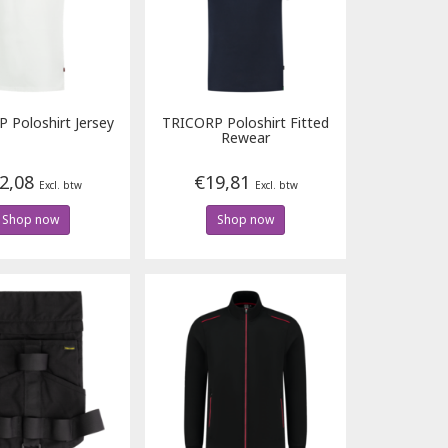
P
Poloshirt Jersey
TRICORP
Poloshirt Fitted
Rewear
2,08
€19,81
Excl. btw
Excl. btw
Shop now
Shop now