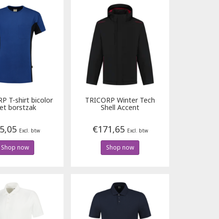
RP
T-shirt bicolor
TRICORP
Winter Tech
et borstzak
Shell Accent
5,05
€171,65
Excl. btw
Excl. btw
Shop now
Shop now