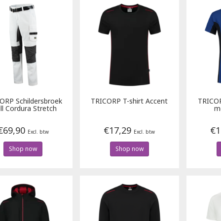
CORP
Schildersbroek
TRICORP
T-shirt Accent
TRICO
ll Cordura Stretch
m
€69,90
€17,29
€1
Excl. btw
Excl. btw
Shop now
Shop now