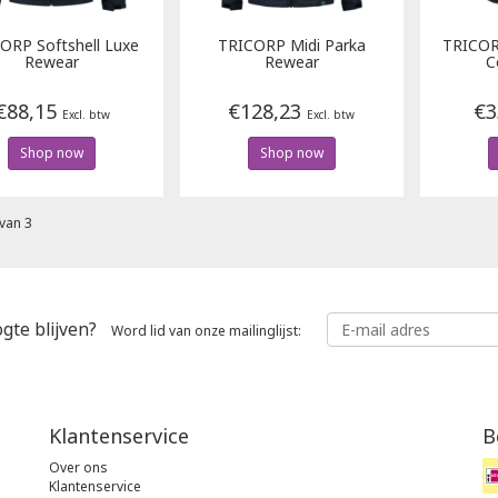
CORP
Softshell Luxe
TRICORP
Midi Parka
TRICO
Rewear
Rewear
C
€88,15
€128,23
€3
Excl. btw
Excl. btw
Shop now
Shop now
van 3
gte blijven?
Word lid van onze mailinglijst:
Klantenservice
B
Over ons
Klantenservice