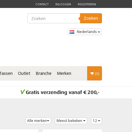
CONTACT
INLOGGEN
REGISTREREN
Zoeken
Nederlands
Tassen
Outlet
Branche
Merken
(0)
Alle merken
Meest bekeken
12