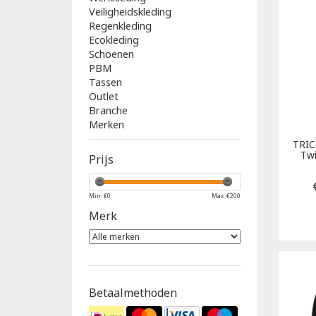
Veiligheidskleding
Regenkleding
Ecokleding
Schoenen
PBM
Tassen
Outlet
Branche
Merken
TRI
Twi
Prijs
Min: €
0
Max: €
200
Merk
Betaalmethoden