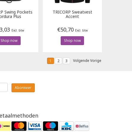
RP
Swing Pockets
TRICORP
Sweatvest
ordura Plus
Accent
3,03
€50,70
Excl. btw
Excl. btw
Shop now
Shop now
Volgende Vorige
1
2
3
Abonneer
etaalmethoden