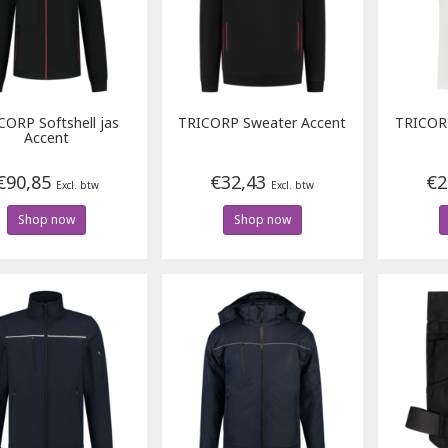
ICORP
Softshell jas
TRICORP
Sweater Accent
TRICOR
Accent
€90,85
€32,43
€2
Excl. btw
Excl. btw
Shop now
Shop now