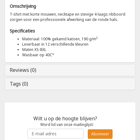
Omschrijving
Tricorp
T-shirt met korte mouwen, necktape en stevige 4-laags ribboord
zorgen voor een professionele afwerking van de ronde hals.
Helly Hansen
Specificaties
2
Materiaal: 100% gekamd katoen, 190 g/m
Leverbaar in 12 verschillende kleuren
Maten XS-8XL
Wasbaar op 40C°
Reviews (0)
Tags (0)
Wilt u op de hoogte blijven?
Word lid van onze mailinglijst:
Abonneer