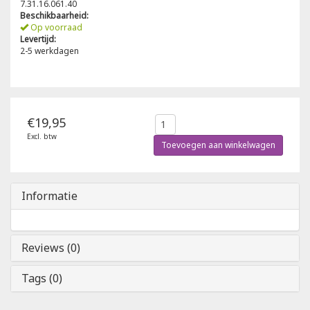
7.31.16.061.40
Beschikbaarheid:
Poloshirts
Op voorraad
Greiff
Classic
Levertijd:
2-5 werkdagen
T-shirts
Grisport
DNA
Hydrowear
DNA-Flex
€19,95
Portwest
Denim
Excl. btw
Toevoegen aan winkelwagen
Printer
Thermal
Informatie
Projob Prio Series
Safety
Safety Jogger
Reviews (0)
Tewi
Tags (0)
Tranemo