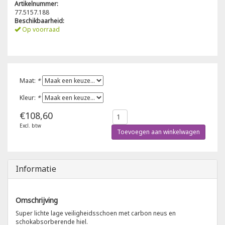
Artikelnummer:
77.5157.188
Poloshirts
Beschikbaarheid:
Greiff
Classic
Op voorraad
T-shirts
Grisport
DNA
Hydrowear
DNA-Flex
Maat:
*
Portwest
Denim
Kleur:
*
€108,60
Printer
Thermal
Excl. btw
Toevoegen aan winkelwagen
Projob Prio Series
Safety
Informatie
Safety Jogger
Tewi
Omschrijving
Super lichte lage veiligheidsschoen met carbon neus en
schokabsorberende hiel.
Tranemo