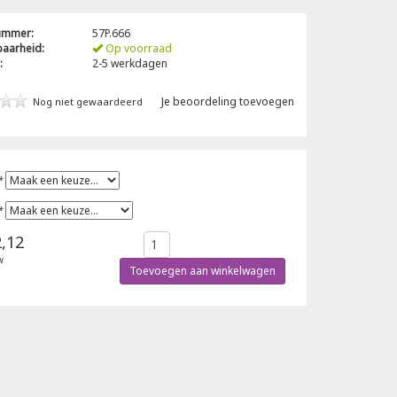
nummer:
57P.666
baarheid:
Op voorraad
:
2-5 werkdagen
Je beoordeling toevoegen
Nog niet gewaardeerd
*
*
,12
w