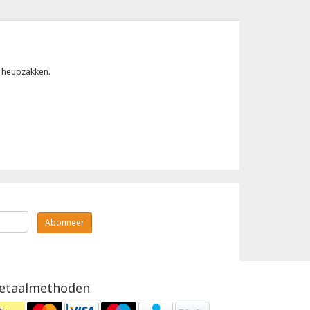
2 heupzakken.
Abonneer
etaalmethoden