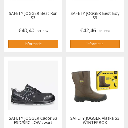
Tricorp
SAFETY JOGGER
Best Run
SAFETY JOGGER
Best Boy
S3
S3
Helly Hansen
€40,40
€42,46
Excl. btw
Excl. btw
Informatie
Informatie
SAFETY JOGGER
Cador S3
SAFETY JOGGER
Alaska S3
ESD/SRC LOW zwart
WINTERBOX